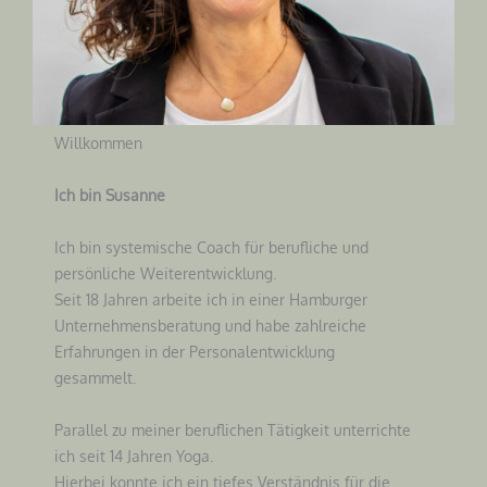
Willkommen
Ich bin Susanne
Ich bin systemische Coach für berufliche und
persönliche Weiterentwicklung.
Seit 18 Jahren arbeite ich in einer Hamburger
Unternehmensberatung und habe zahlreiche
Erfahrungen in der Personalentwicklung
gesammelt.
Parallel zu meiner beruflichen Tätigkeit unterrichte
ich seit 14 Jahren Yoga.
Hierbei konnte ich ein tiefes Verständnis für die